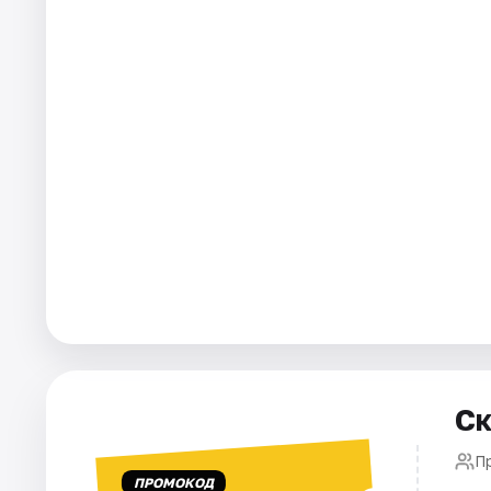
Города
Площадки
Артисты
Рейтинги
Ск
П
ПРОМОКОД