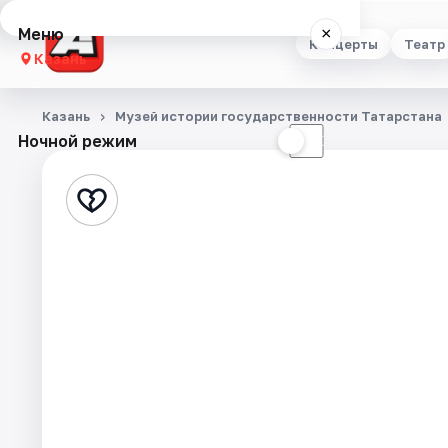
Меню
×
Концерты
Театр
Казань
Концерты
Казань
Музей истории государственности Татарстана
Ночной режим
☀
☾
Театр
Стендап
Выставки
Квесты
Экскурсии
Спорт
События