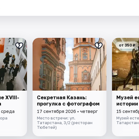
.
от 350 ₽
 XVIII-
Секретная Казань:
Музей е
а
прогулка с фотографом
истории
• среда
17 сентября 2026 • четверг
15 сентяб
вора
Место встречи: ул.
Музей ест
Татарстана, 3/2 (ресторан
Татарстан
Тюбетей)