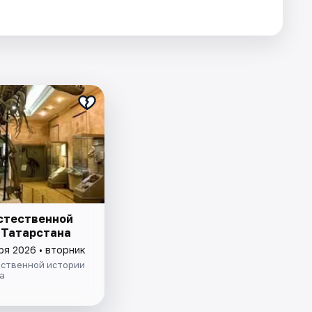
стественной
 Татарстана
ря 2026 • вторник
ественной истории
а