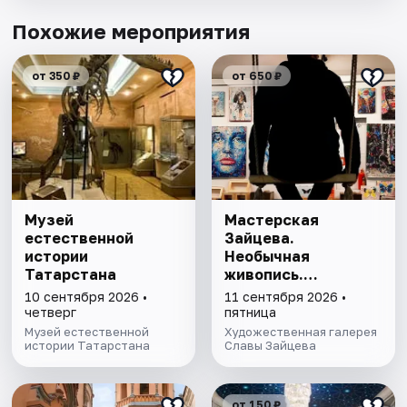
Похожие мероприятия
от 350 ₽
от 650 ₽
Музей
Мастерская
естественной
Зайцева.
истории
Необычная
Татарстана
живопись.
Необычная графика
10 сентября 2026 •
11 сентября 2026 •
четверг
пятница
Музей естественной
Художественная галерея
истории Татарстана
Славы Зайцева
от 150 ₽