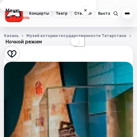
Меню
×
Концерты
Театр
Стендап
Выставки
Квест
Казань
Концерты
Казань
Музей истории государственности Татарстана
С
Ночной режим
☀
☾
Театр
Стендап
Выставки
Квесты
Экскурсии
Спорт
События