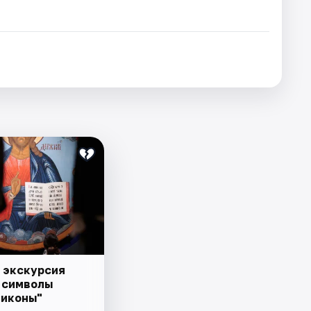
 экскурсия
 символы
 иконы"