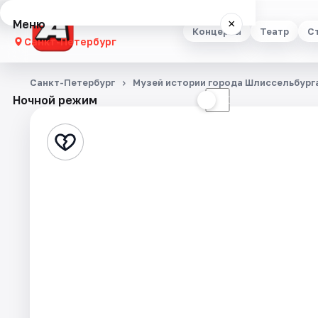
Меню
×
Концерты
Театр
С
Санкт-Петербург
Концерты
Санкт-Петербург
Музей истории города Шлиссельбург
Ночной режим
☀
☾
Театр
Стендап
Выставки
Квесты
Экскурсии
Спорт
События