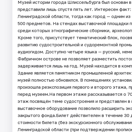
Музей истории города Шлиссельбурга был основан в
представили лишь спустя пять лет. Интересен факт:
Ленинградской области, тогда как город — одним из
500 предметов. На стендах выставочной площадки п
среди которых этнографические сборники, археолог
Кроме того, присутствует тематический блок, посв
развитию судостроительной и судоремонтной промы
аудиогидом. Доступно четыре языка — русский, неме
Фабричном острове не позволяет разместить посто
задерживается лишь на год. Музей находится в ком
Здание является памятником промышленной архитект
музей полностью обновился. В помещениях установи
произошла реэкспозиция первого и второго этажа, п
перед музеем.На первом этаже рассказывается о 7
этаж посвящён теме судостроения и представлен в 
выставочное оборудование позволило расширить эк
закрытого фонда.Билет действителен в течение 30 д
стоимости билета (без экскурсионного обслуживани
Ленинградской области (при подтверждении прописк