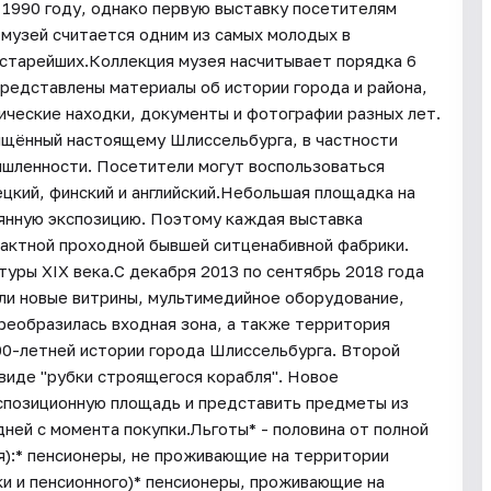
 1990 году, однако первую выставку посетителям
 музей считается одним из самых молодых в
 старейших.Коллекция музея насчитывает порядка 6
редставлены материалы об истории города и района,
ические находки, документы и фотографии разных лет.
ящённый настоящему Шлиссельбурга, в частности
шленности. Посетители могут воспользоваться
цкий, финский и английский.Небольшая площадка на
янную экспозицию. Поэтому каждая выставка
пактной проходной бывшей ситценабивной фабрики.
уры XIX века.С декабря 2013 по сентябрь 2018 года
ли новые витрины, мультимедийное оборудование,
реобразилась входная зона, а также территория
00-летней истории города Шлиссельбурга. Второй
виде "рубки строящегося корабля". Новое
спозиционную площадь и представить предметы из
ней с момента покупки.Льготы* - половина от полной
я):* пенсионеры, не проживающие на территории
и и пенсионного)* пенсионеры, проживающие на