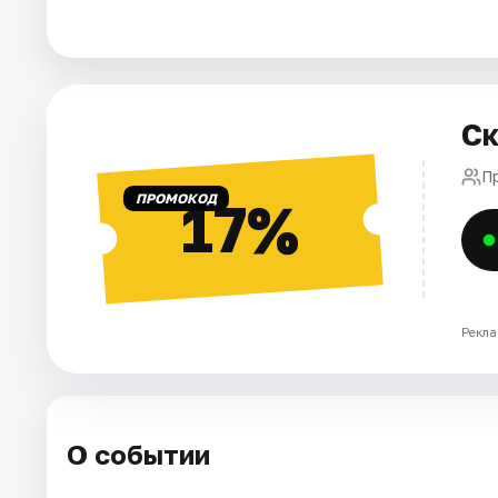
Города
Площадки
Ск
Артисты
П
ПРОМОКОД
17%
Рейтинги
Рекла
О событии