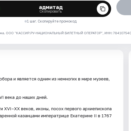
адмитад
Скопировать
1 шаг. Скопируйте промокод
ма. ООО "КАССИР.РУ-НАЦИОНАЛЬНЫЙ БИЛЕТНЫЙ ОПЕРАТОР", ИНН: 7841075409
бора и является одним из немногих в мире музеев,
VI века до наших дней.
и XVI–XX веков, иконы, посох первого архиепископа
аренной казанцами императрице Екатерине II в 1767