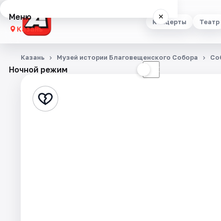
Меню
×
Концерты
Театр
Казань
Концерты
Казань
Музей истории Благовещенского Собора
Со
Ночной режим
☀
☾
Театр
Стендап
Выставки
Квесты
Экскурсии
Спорт
События