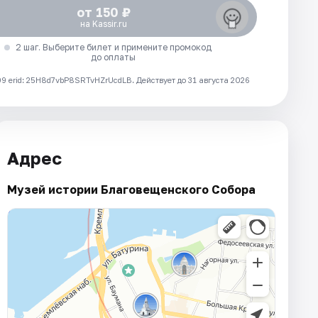
от 150 ₽
на Kassir.ru
2 шаг. Выберите билет и примените промокод
до оплаты
 erid: 25H8d7vbP8SRTvHZrUcdLB.
Действует до 31 августа 2026
Адрес
Музей истории Благовещенского Собора