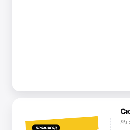
Города
Площадки
Артисты
Рейтинги
Ск
П
ПРОМОКОД