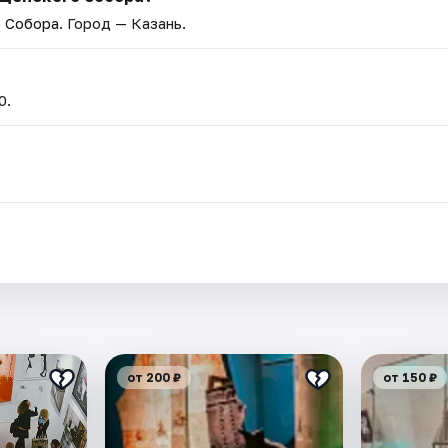
о Собора
. Город — Казань.
0.
.
от 200 ₽
от 150 ₽