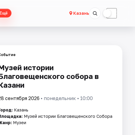
☀
☾
Казань
Ещё
Событие
Музей истории
Благовещенского собора в
Казани
28 сентября 2026
• понедельник • 10:00
Город:
Казань
Площадка:
Музей истории Благовещенского Собора
Жанр:
Музеи