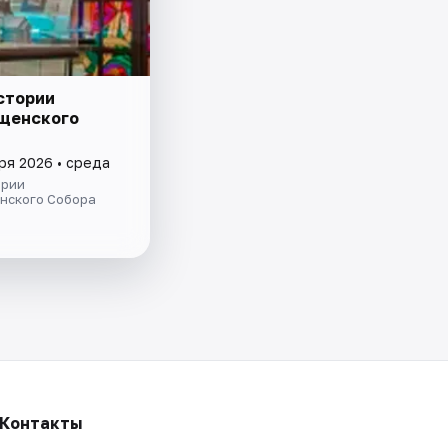
стории
щенского
ря 2026 • среда
ории
нского Собора
Контакты