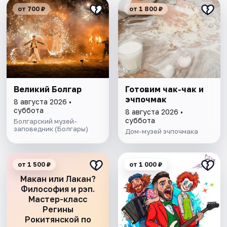
от 700 ₽
от 1 800 ₽
Великий Болгар
Готовим чак-чак и
эчпочмак
8 августа 2026 •
суббота
8 августа 2026 •
суббота
Болгарский музей-
заповедник (Болгары)
Дом-музей эчпочмака
от 1 500 ₽
от 1 000 ₽
Макан или Лакан?
Философия и рэп.
Мастер-класс
Регины
Рокитянской по