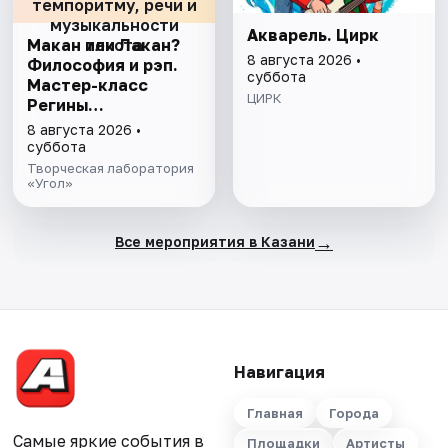
темпоритму, речи и
музыкальности
Акварель. Цирк
Макан или Лакан?
текста
8 августа 2026 •
Философия и рэп.
суббота
Мастер-класс
ЦИРК
Регины
Рокитянской по
8 августа 2026 •
темпоритму, речи и
суббота
музыкальности
Творческая лаборатория
текста
«Угол»
→
Все мероприятия в Казани
Навигация
Главная
Города
Самые яркие события в
Площадки
Артисты