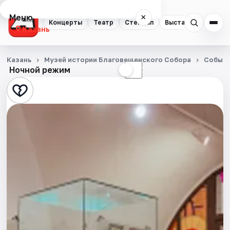
Меню
×
Концерты
Театр
Стендап
Выставки
Квест
Казань
Концерты
Казань
Музей истории Благовещенского Собора
Событ
Ночной режим
☀
☾
Театр
Стендап
Выставки
Квесты
Экскурсии
Спорт
События