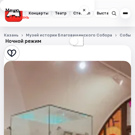
Меню
×
Концерты
Театр
Стендап
Выставки
Квест
Казань
Концерты
Казань
Музей истории Благовещенского Собора
Событ
Ночной режим
☀
☾
Театр
Стендап
Выставки
Квесты
Экскурсии
Спорт
События