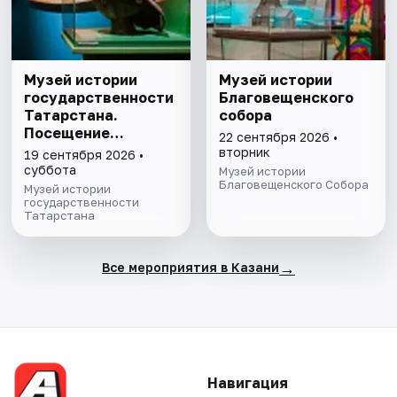
Музей истории
Музей истории
государственности
Благовещенского
Татарстана.
собора
Посещение
22 сентября 2026 •
выставочного зала
вторник
19 сентября 2026 •
и экспозиции
суббота
Музей истории
Благовещенского Собора
Музей истории
государственности
Татарстана
→
Все мероприятия в Казани
Навигация