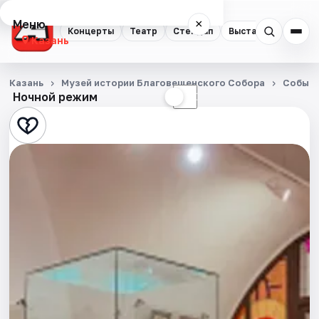
Меню
×
Концерты
Театр
Стендап
Выставки
Квест
Казань
Концерты
Казань
Музей истории Благовещенского Собора
Событ
Ночной режим
☀
☾
Театр
Стендап
Выставки
Квесты
Экскурсии
Спорт
События