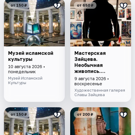
от 150 ₽
от 650 ₽
Музей исламской
Мастерская
культуры
Зайцева.
Необычная
10 августа 2026 •
живопись.
понедельник
Необычная графика
Музей Исламской
9 августа 2026 •
Культуры
воскресенье
Художественная галерея
Славы Зайцева
от 150 ₽
от 200 ₽