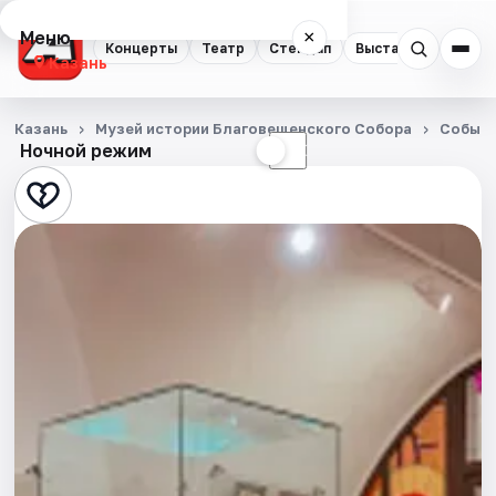
Меню
×
Концерты
Театр
Стендап
Выставки
Квест
Казань
Концерты
Казань
Музей истории Благовещенского Собора
Событ
Ночной режим
☀
☾
Театр
Стендап
Выставки
Квесты
Экскурсии
Спорт
События