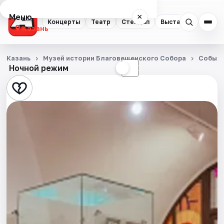
Меню
×
Концерты
Театр
Стендап
Выставки
Квест
Казань
Концерты
Казань
Музей истории Благовещенского Собора
Событ
Ночной режим
☀
☾
Театр
Стендап
Выставки
Квесты
Экскурсии
Спорт
События