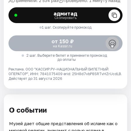
Применили: 2 534 раз
Проверено: 1 минуту назад
адмитад
Скопировать
1 шаг. Скопируйте промокод
от 150 ₽
на Kassir.ru
2 шаг. Выберите билет и примените промокод
до оплаты
Реклама. ООО "КАССИР.РУ-НАЦИОНАЛЬНЫЙ БИЛЕТНЫЙ
ОПЕРАТОР", ИНН: 7841075409 erid: 25H8d7vbP8SRTvHZrUcdLB.
Действует до 31 августа 2026
О событии
Музей дает общие представления об исламе как о
мировой религии, знакомит с ролью ислама в