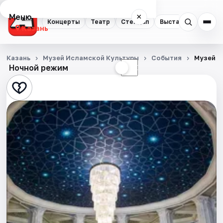
Меню
×
Концерты
Театр
Стендап
Выставки
Квест
Казань
Концерты
Казань
Музей Исламской Культуры
События
Музей и
Ночной режим
☀
☾
Театр
Стендап
Выставки
Квесты
Экскурсии
Спорт
События