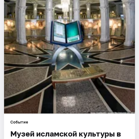
Города
Площадки
Артисты
Рейтинги
Событие
Музей исламской культуры в