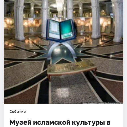
Города
Площадки
Артисты
Рейтинги
Событие
Музей исламской культуры в