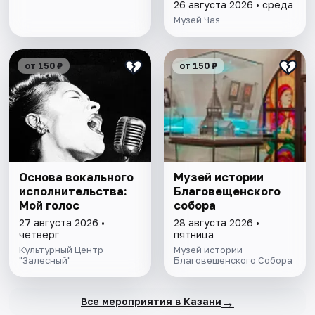
Фаролеро
26 августа 2026 • среда
Музей Чая
от 150 ₽
от 150 ₽
Основа вокального
Музей истории
исполнительства:
Благовещенского
Мой голос
собора
27 августа 2026 •
28 августа 2026 •
четверг
пятница
Культурный Центр
Музей истории
"Залесный"
Благовещенского Собора
→
Все мероприятия в Казани