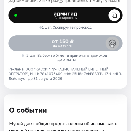
Применили: 2 579 раз
Проверено: 1 минуту назад
адмитад
Скопировать
1 шаг. Скопируйте промокод
от 150 ₽
на Kassir.ru
2 шаг. Выберите билет и примените промокод
до оплаты
Реклама. ООО "КАССИР.РУ-НАЦИОНАЛЬНЫЙ БИЛЕТНЫЙ
ОПЕРАТОР", ИНН: 7841075409 erid: 25H8d7vbP8SRTvHZrUcdLB.
Действует до 31 августа 2026
О событии
Музей дает общие представления об исламе как о
мировой религии, знакомит с ролью ислама в