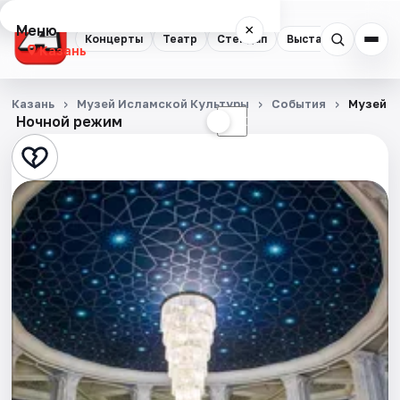
Меню
×
Концерты
Театр
Стендап
Выставки
Квест
Казань
Концерты
Казань
Музей Исламской Культуры
События
Музей и
Ночной режим
☀
☾
Театр
Стендап
Выставки
Квесты
Экскурсии
Спорт
События