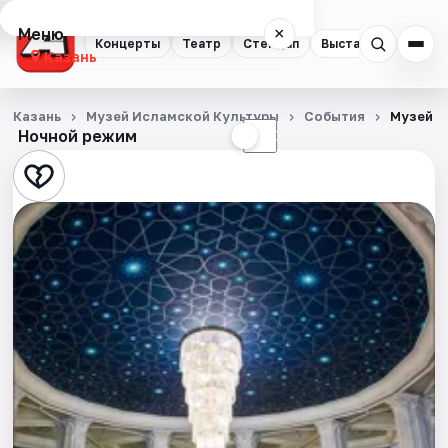
Меню
×
Концерты
Театр
Стендап
Выставки
Квест
Казань
Концерты
Казань
Музей Исламской Культуры
События
Музей и
Ночной режим
☀
☾
Театр
Стендап
Выставки
Квесты
Экскурсии
Спорт
События