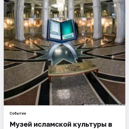
Города
Площадки
Артисты
Рейтинги
Событие
Музей исламской культуры в