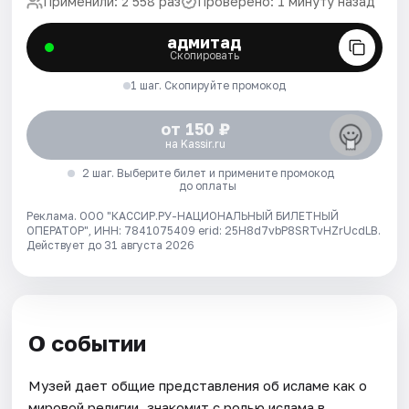
Применили: 2 558 раз
Проверено: 1 минуту назад
адмитад
Скопировать
1 шаг. Скопируйте промокод
от 150 ₽
на Kassir.ru
2 шаг. Выберите билет и примените промокод
до оплаты
Реклама. ООО "КАССИР.РУ-НАЦИОНАЛЬНЫЙ БИЛЕТНЫЙ
ОПЕРАТОР", ИНН: 7841075409 erid: 25H8d7vbP8SRTvHZrUcdLB.
Действует до 31 августа 2026
О событии
Музей дает общие представления об исламе как о
мировой религии, знакомит с ролью ислама в