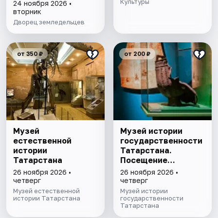
с фонарщиком
Культуры
24 ноября 2026 •
Фаролеро
вторник
Дворец земледельцев
от 350 ₽
от 200 ₽
Музей
Музей истории
естественной
государственности
истории
Татарстана.
Татарстана
Посещение
выставочного зала
26 ноября 2026 •
26 ноября 2026 •
и экспозиции
четверг
четверг
Музей естественной
Музей истории
истории Татарстана
государственности
Татарстана