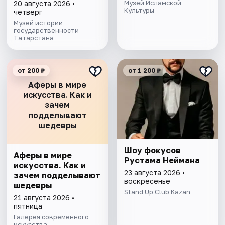
выставочного зала
Музей Исламской
20 августа 2026 •
и экспозиции
Культуры
четверг
Музей истории
государственности
Татарстана
от 200 ₽
от 1 200 ₽
Аферы в мире
искусства. Как и
зачем
подделывают
шедевры
Шоу фокусов
Аферы в мире
Рустама Неймана
искусства. Как и
23 августа 2026 •
зачем подделывают
воскресенье
шедевры
Stand Up Club Kazan
21 августа 2026 •
пятница
Галерея современного
искусства