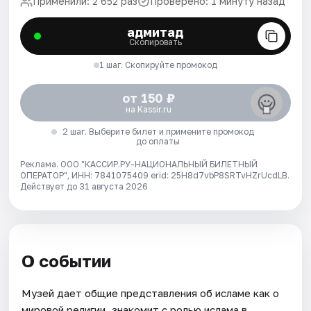
Применили: 2 652 раз
Проверено: 1 минуту назад
адмитад
Скопировать
1 шаг. Скопируйте промокод
от 150 ₽
на Kassir.ru
2 шаг. Выберите билет и примените промокод
до оплаты
Реклама. ООО "КАССИР.РУ-НАЦИОНАЛЬНЫЙ БИЛЕТНЫЙ
ОПЕРАТОР", ИНН: 7841075409 erid: 25H8d7vbP8SRTvHZrUcdLB.
Действует до 31 августа 2026
О событии
Музей дает общие представления об исламе как о
мировой религии, знакомит с ролью ислама в