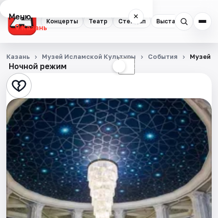
Меню
×
Концерты
Театр
Стендап
Выставки
Квест
Казань
Концерты
Казань
Музей Исламской Культуры
События
Музей и
Ночной режим
☀
☾
Театр
Стендап
Выставки
Квесты
Экскурсии
Спорт
События