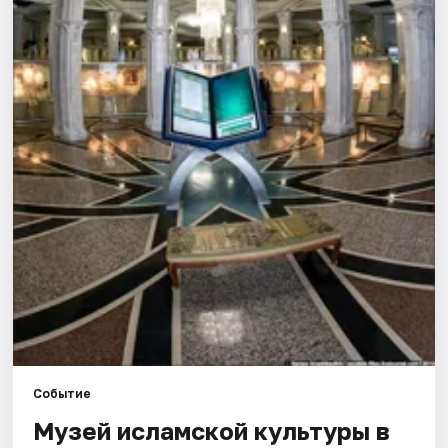
Города
Площадки
Артисты
Рейтинги
Событие
Музей исламской культуры в