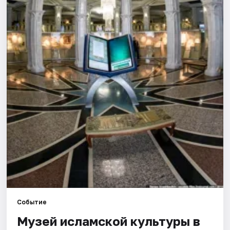
Города
Площадки
Артисты
Рейтинги
Событие
Музей исламской культуры в