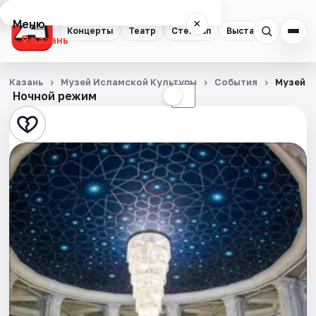
Меню
×
Концерты
Театр
Стендап
Выставки
Квест
Казань
Концерты
Казань
Музей Исламской Культуры
События
Музей и
Ночной режим
☀
☾
Театр
Стендап
Выставки
Квесты
Экскурсии
Спорт
События