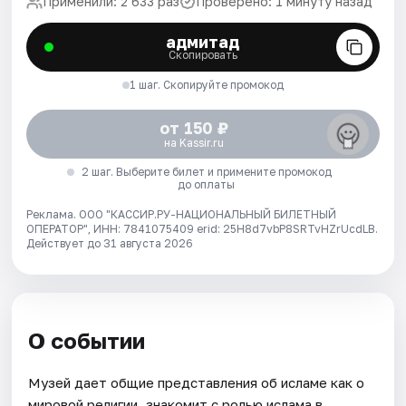
Применили: 2 633 раз
Проверено: 1 минуту назад
адмитад
Скопировать
1 шаг. Скопируйте промокод
от 150 ₽
на Kassir.ru
2 шаг. Выберите билет и примените промокод
до оплаты
Реклама. ООО "КАССИР.РУ-НАЦИОНАЛЬНЫЙ БИЛЕТНЫЙ
ОПЕРАТОР", ИНН: 7841075409 erid: 25H8d7vbP8SRTvHZrUcdLB.
Действует до 31 августа 2026
О событии
Музей дает общие представления об исламе как о
мировой религии, знакомит с ролью ислама в