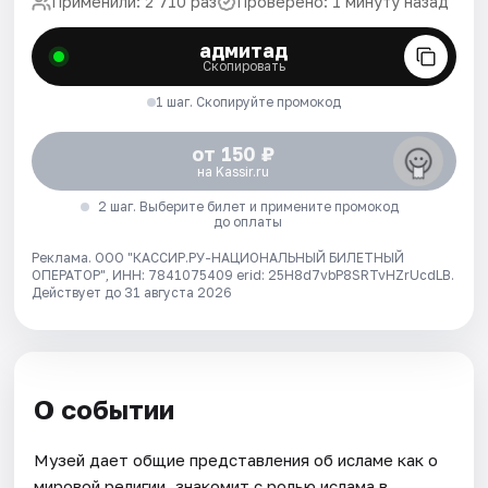
Применили: 2 710 раз
Проверено: 1 минуту назад
адмитад
Скопировать
1 шаг. Скопируйте промокод
от 150 ₽
на Kassir.ru
2 шаг. Выберите билет и примените промокод
до оплаты
Реклама. ООО "КАССИР.РУ-НАЦИОНАЛЬНЫЙ БИЛЕТНЫЙ
ОПЕРАТОР", ИНН: 7841075409 erid: 25H8d7vbP8SRTvHZrUcdLB.
Действует до 31 августа 2026
О событии
Музей дает общие представления об исламе как о
мировой религии, знакомит с ролью ислама в