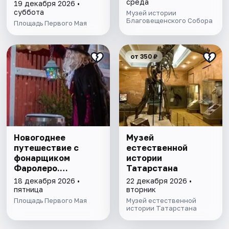
Спектакль-
среда
19 декабря 2026 •
променад
суббота
Музей истории
Благовещенского Собора
Площадь Первого Мая
от 350 ₽
Новогоднее
Музей
путешествие с
естественной
фонарщиком
истории
Фаролеро.
Татарстана
Спектакль-
18 декабря 2026 •
22 декабря 2026 •
променад
пятница
вторник
Площадь Первого Мая
Музей естественной
истории Татарстана