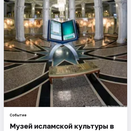
Города
Площадки
Артисты
Рейтинги
Событие
Музей исламской культуры в