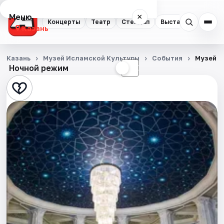
Меню
×
Концерты
Театр
Стендап
Выставки
Квест
Казань
Концерты
Казань
Музей Исламской Культуры
События
Музей и
Ночной режим
☀
☾
Театр
Стендап
Выставки
Квесты
Экскурсии
Спорт
События