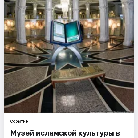
Города
Площадки
Артисты
Рейтинги
Событие
Музей исламской культуры в