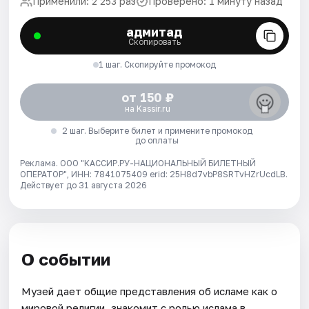
Применили: 2 253 раз
Проверено: 1 минуту назад
адмитад
Скопировать
1 шаг. Скопируйте промокод
от 150 ₽
на Kassir.ru
2 шаг. Выберите билет и примените промокод
до оплаты
Реклама. ООО "КАССИР.РУ-НАЦИОНАЛЬНЫЙ БИЛЕТНЫЙ
ОПЕРАТОР", ИНН: 7841075409 erid: 25H8d7vbP8SRTvHZrUcdLB.
Действует до 31 августа 2026
О событии
Музей дает общие представления об исламе как о
мировой религии, знакомит с ролью ислама в