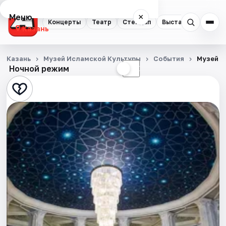
Меню
×
Концерты
Театр
Стендап
Выставки
Квест
Казань
Концерты
Казань
Музей Исламской Культуры
События
Музей и
Ночной режим
☀
☾
Театр
Стендап
Выставки
Квесты
Экскурсии
Спорт
События