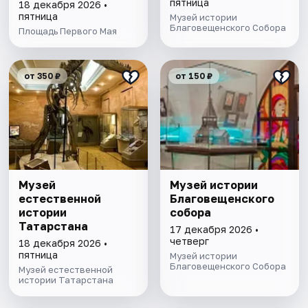
Спектакль-
пятница
18 декабря 2026 •
променад
пятница
Музей истории
Благовещенского Собора
Площадь Первого Мая
от 350 ₽
от 150 ₽
Музей
Музей истории
естественной
Благовещенского
истории
собора
Татарстана
17 декабря 2026 •
четверг
18 декабря 2026 •
пятница
Музей истории
Благовещенского Собора
Музей естественной
истории Татарстана