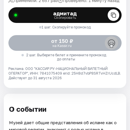
Применили: 2 657 раз
Проверено: 1 минуту назад
адмитад
Скопировать
1 шаг. Скопируйте промокод
от 150 ₽
на Kassir.ru
2 шаг. Выберите билет и примените промокод
до оплаты
Реклама. ООО "КАССИР.РУ-НАЦИОНАЛЬНЫЙ БИЛЕТНЫЙ
ОПЕРАТОР", ИНН: 7841075409 erid: 25H8d7vbP8SRTvHZrUcdLB.
Действует до 31 августа 2026
О событии
Музей дает общие представления об исламе как о
мировой религии, знакомит с ролью ислама в