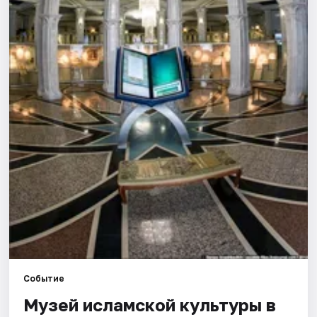
Города
Площадки
Артисты
Рейтинги
Событие
Музей исламской культуры в