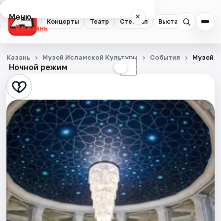
Меню
×
Концерты
Театр
Стендап
Выставки
Квест
Казань
Концерты
Казань
Музей Исламской Культуры
События
Музей и
Ночной режим
☀
☾
Театр
Стендап
Выставки
Квесты
Экскурсии
Спорт
События