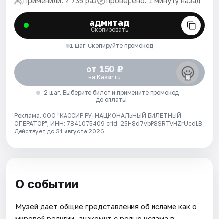
Применили: 2 735 раз
Проверено: 1 минуту назад
адмитад
Скопировать
1 шаг. Скопируйте промокод
от 150 ₽
на Kassir.ru
2 шаг. Выберите билет и примените промокод
до оплаты
Реклама. ООО "КАССИР.РУ-НАЦИОНАЛЬНЫЙ БИЛЕТНЫЙ
ОПЕРАТОР", ИНН: 7841075409 erid: 25H8d7vbP8SRTvHZrUcdLB.
Действует до 31 августа 2026
О событии
Музей дает общие представления об исламе как о
мировой религии, знакомит с ролью ислама в