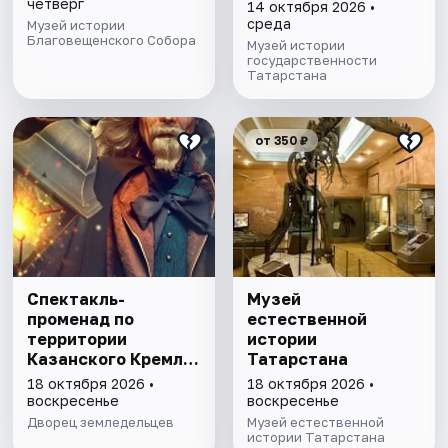
выставочного зала
четверг
14 октября 2026 •
и экспозиции
среда
Музей истории
Благовещенского Собора
Музей истории
государственности
Татарстана
от 350 ₽
Спектакль-
Музей
променад по
естественной
территории
истории
Казанского Кремля
Татарстана
с фонарщиком
18 октября 2026 •
18 октября 2026 •
Фаролеро
воскресенье
воскресенье
Дворец земледельцев
Музей естественной
истории Татарстана