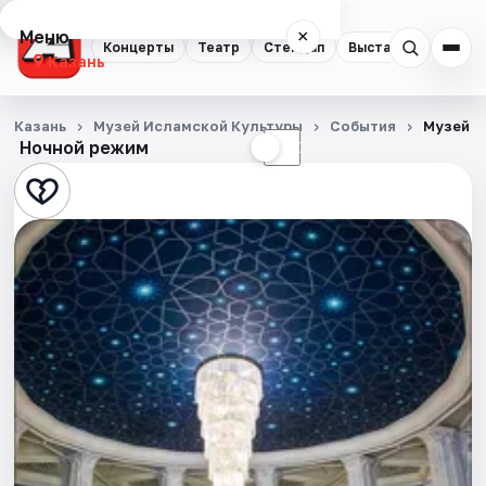
Меню
×
Концерты
Театр
Стендап
Выставки
Квест
Казань
Концерты
Казань
Музей Исламской Культуры
События
Музей и
Ночной режим
☀
☾
Театр
Стендап
Выставки
Квесты
Экскурсии
Спорт
События