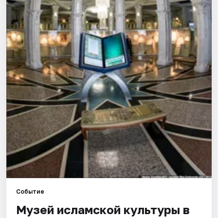
Города
Площадки
Артисты
Рейтинги
Событие
Музей исламской культуры в