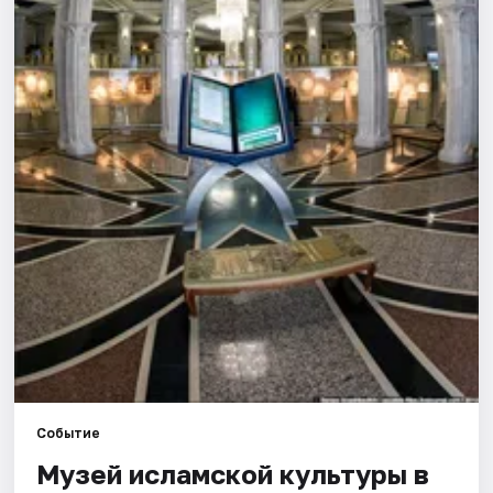
Города
Площадки
Артисты
Рейтинги
Событие
Музей исламской культуры в