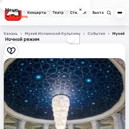
Меню
×
Концерты
Театр
Стендап
Выставки
Квест
Казань
Концерты
Казань
Музей Исламской Культуры
События
Музей и
Ночной режим
☀
☾
Театр
Стендап
Выставки
Квесты
Экскурсии
Спорт
События