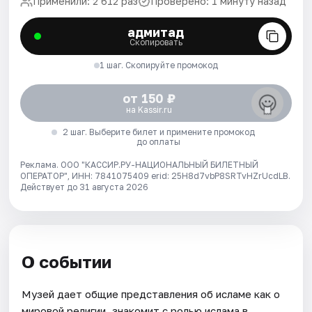
Применили: 2 612 раз
Проверено: 1 минуту назад
адмитад
Скопировать
1 шаг. Скопируйте промокод
от 150 ₽
на Kassir.ru
2 шаг. Выберите билет и примените промокод
до оплаты
Реклама. ООО "КАССИР.РУ-НАЦИОНАЛЬНЫЙ БИЛЕТНЫЙ
ОПЕРАТОР", ИНН: 7841075409 erid: 25H8d7vbP8SRTvHZrUcdLB.
Действует до 31 августа 2026
О событии
Музей дает общие представления об исламе как о
мировой религии, знакомит с ролью ислама в