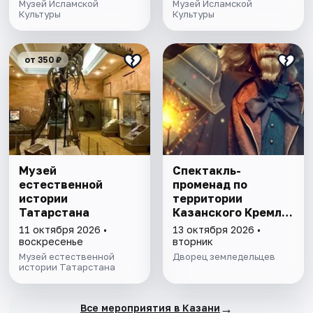
Музей Исламской
Музей Исламской
Культуры
Культуры
от 350 ₽
Музей
Спектакль-
естественной
променад по
истории
территории
Татарстана
Казанского Кремля
с фонарщиком
11 октября 2026 •
13 октября 2026 •
Фаролеро
воскресенье
вторник
Музей естественной
Дворец земледельцев
истории Татарстана
→
Все мероприятия в Казани