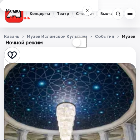
Меню
×
Концерты
Театр
Стендап
Выставки
Квест
Казань
Концерты
Казань
Музей Исламской Культуры
События
Музей и
Ночной режим
☀
☾
Театр
Стендап
Выставки
Квесты
Экскурсии
Спорт
События