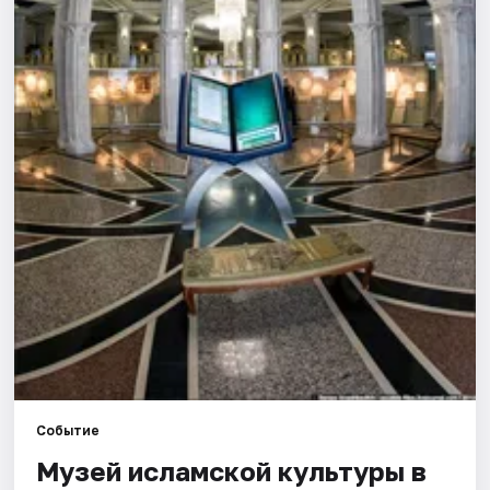
Города
Площадки
Артисты
Рейтинги
Событие
Музей исламской культуры в