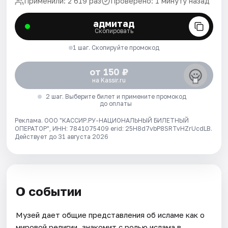
Применили: 2 619 раз
Проверено: 1 минуту назад
адмитад
Скопировать
1 шаг. Скопируйте промокод
от 150 ₽
на Kassir.ru
2 шаг. Выберите билет и примените промокод
до оплаты
Реклама. ООО "КАССИР.РУ-НАЦИОНАЛЬНЫЙ БИЛЕТНЫЙ
ОПЕРАТОР", ИНН: 7841075409 erid: 25H8d7vbP8SRTvHZrUcdLB.
Действует до 31 августа 2026
О событии
Музей дает общие представления об исламе как о
мировой религии, знакомит с ролью ислама в