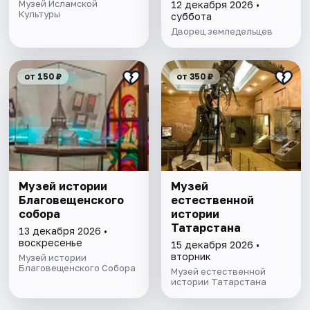
с фонарщиком
Музей Исламской
12 декабря 2026 •
Культуры
Фаролеро
суббота
Дворец земледельцев
от 150 ₽
от 350 ₽
Музей истории
Музей
Благовещенского
естественной
собора
истории
Татарстана
13 декабря 2026 •
воскресенье
15 декабря 2026 •
вторник
Музей истории
Благовещенского Собора
Музей естественной
истории Татарстана