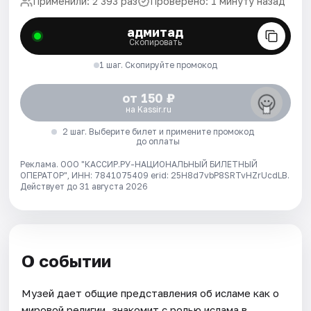
Применили: 2 393 раз
Проверено: 1 минуту назад
адмитад
Скопировать
1 шаг. Скопируйте промокод
от 150 ₽
на Kassir.ru
2 шаг. Выберите билет и примените промокод
до оплаты
Реклама. ООО "КАССИР.РУ-НАЦИОНАЛЬНЫЙ БИЛЕТНЫЙ
ОПЕРАТОР", ИНН: 7841075409 erid: 25H8d7vbP8SRTvHZrUcdLB.
Действует до 31 августа 2026
О событии
Музей дает общие представления об исламе как о
мировой религии, знакомит с ролью ислама в