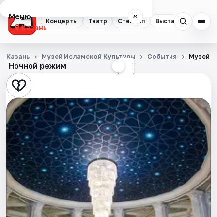
Меню
×
Концерты
Театр
Стендап
Выставки
Квест
Казань
Концерты
Казань
Музей Исламской Культуры
События
Музей и
Ночной режим
☀
☾
Театр
Стендап
Выставки
Квесты
Экскурсии
Спорт
События