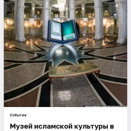
Города
Площадки
Артисты
Рейтинги
Событие
Музей исламской культуры в