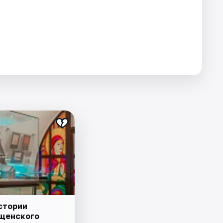
стории
щенского