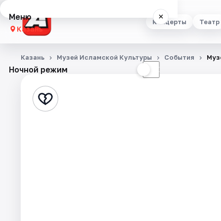
Меню
×
Концерты
Театр
Казань
Концерты
Казань
Музей Исламской Культуры
События
Муз
Ночной режим
☀
☾
Театр
Стендап
Выставки
Квесты
Экскурсии
Спорт
События