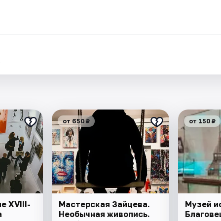
.
от 650 ₽
от 150 ₽
 XVIII-
Мастерская Зайцева.
Музей и
а
Необычная живопись.
Благове