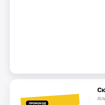
Города
Площадки
Артисты
Рейтинги
Ск
П
ПРОМОКОД