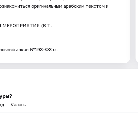
познакомиться оригинальным арабским текстом и
Ы МЕРОПРИЯТИЯ (В Т.
ьный закон №193-ФЗ от
туры?
од — Казань.