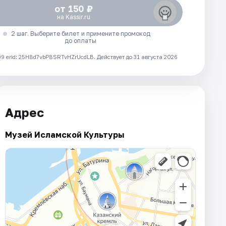
от 150 ₽
на Kassir.ru
2 шаг. Выберите билет и примените промокод
до оплаты
 erid: 25H8d7vbP8SRTvHZrUcdLB.
Действует до 31 августа 2026
Адрес
Музей Исламской Культуры