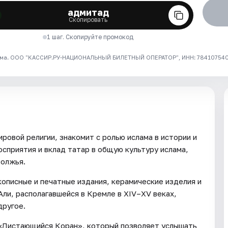
адмитад
Скопировать
1 шаг. Скопируйте промокод
ма. ООО "КАССИР.РУ-НАЦИОНАЛЬНЫЙ БИЛЕТНЫЙ ОПЕРАТОР", ИНН: 7841075409
ровой религии, знакомит с ролью ислама в истории и
сприятия и вклад татар в общую культуру ислама,
волжья.
описные и печатные издания, керамические изделия и
ли, располагавшейся в Кремле в XIV–XV веках,
другое.
 «Листающийся Коран», который позволяет услышать