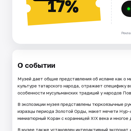
17%
Рекла
О событии
Музей дает общие представления об исламе как о ми
культуре татарского народа, отражает специфику во
особенности мусульманских традиций у народов По
В экспозиции музея представлены тюркоязычные рук
изразцы периода Золотой Орды, макет мечети Нур-А
миниатюрный Коран с коранницей XIX века и многое 
В музее также установлен интерактивный экспонат