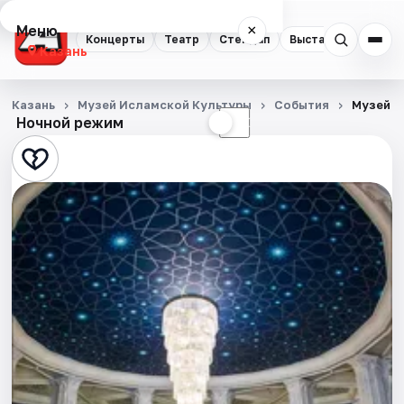
Меню
×
Концерты
Театр
Стендап
Выставки
Квест
Казань
Концерты
Казань
Музей Исламской Культуры
События
Музей и
Ночной режим
☀
☾
Театр
Стендап
Выставки
Квесты
Экскурсии
Спорт
События