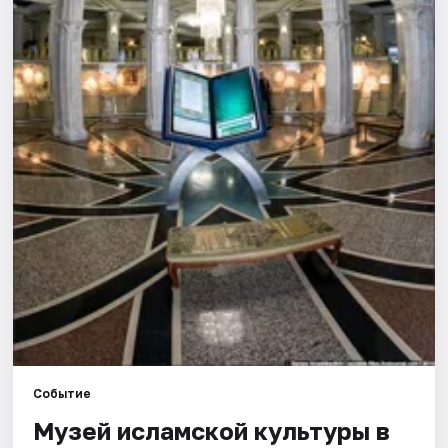
Города
Площадки
Артисты
Рейтинги
Событие
Музей исламской культуры в