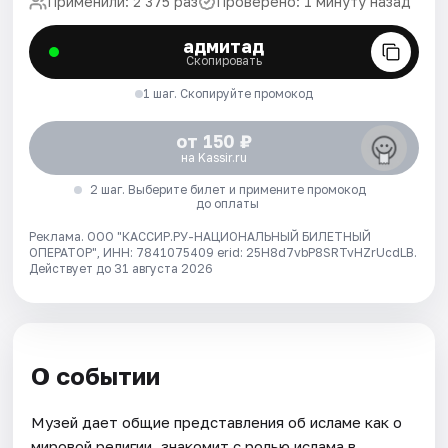
Применили: 2 375 раз
Проверено: 1 минуту назад
адмитад
Скопировать
1 шаг. Скопируйте промокод
от 150 ₽
на Kassir.ru
2 шаг. Выберите билет и примените промокод
до оплаты
Реклама. ООО "КАССИР.РУ-НАЦИОНАЛЬНЫЙ БИЛЕТНЫЙ
ОПЕРАТОР", ИНН: 7841075409 erid: 25H8d7vbP8SRTvHZrUcdLB.
Действует до 31 августа 2026
О событии
Музей дает общие представления об исламе как о
мировой религии, знакомит с ролью ислама в