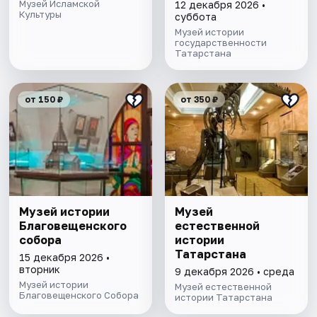
выставочного зала
Музей Исламской
12 декабря 2026 •
Культуры
и экспозиции
суббота
Музей истории
государственности
Татарстана
от 150 ₽
от 350 ₽
Музей истории
Музей
Благовещенского
естественной
собора
истории
Татарстана
15 декабря 2026 •
вторник
9 декабря 2026 • среда
Музей истории
Музей естественной
Благовещенского Собора
истории Татарстана