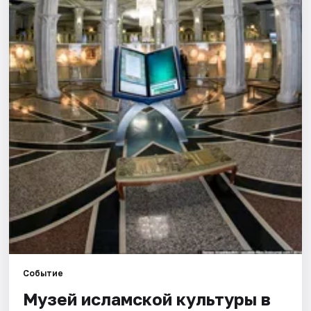
Города
Площадки
Артисты
Рейтинги
Событие
Музей исламской культуры в