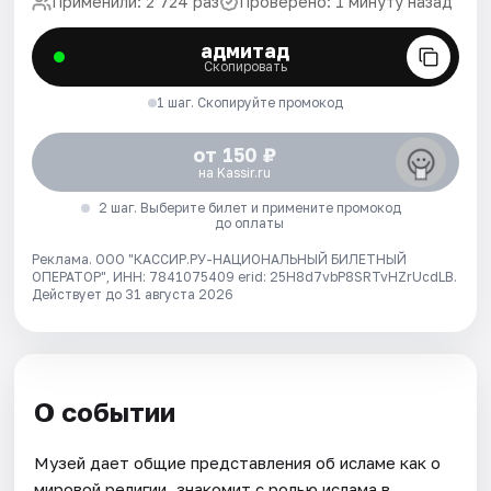
Применили: 2 724 раз
Проверено: 1 минуту назад
адмитад
Скопировать
1 шаг. Скопируйте промокод
от 150 ₽
на Kassir.ru
2 шаг. Выберите билет и примените промокод
до оплаты
Реклама. ООО "КАССИР.РУ-НАЦИОНАЛЬНЫЙ БИЛЕТНЫЙ
ОПЕРАТОР", ИНН: 7841075409 erid: 25H8d7vbP8SRTvHZrUcdLB.
Действует до 31 августа 2026
О событии
Музей дает общие представления об исламе как о
мировой религии, знакомит с ролью ислама в