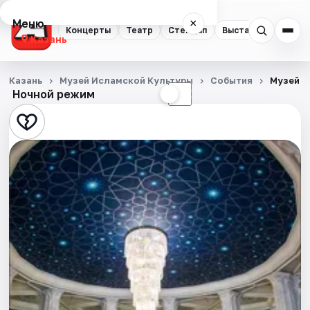
Меню
×
Концерты
Театр
Стендап
Выставки
Квест
Казань
Концерты
Казань
Музей Исламской Культуры
События
Музей и
Ночной режим
☀
☾
Театр
Стендап
Выставки
Квесты
Экскурсии
Спорт
События