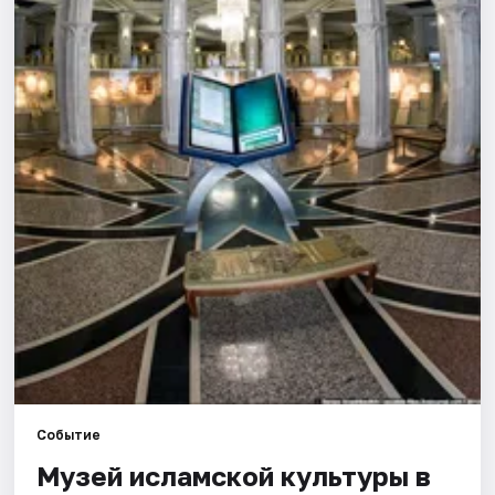
Города
Площадки
Артисты
Рейтинги
Событие
Музей исламской культуры в