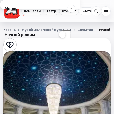
Меню
×
Концерты
Театр
Стендап
Выставки
Квест
Казань
Концерты
Казань
Музей Исламской Культуры
События
Музей и
Ночной режим
☀
☾
Театр
Стендап
Выставки
Квесты
Экскурсии
Спорт
События