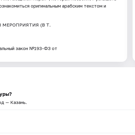
познакомиться оригинальным арабским текстом и
Ы МЕРОПРИЯТИЯ (В Т.
ьный закон №193-ФЗ от
туры?
од — Казань.