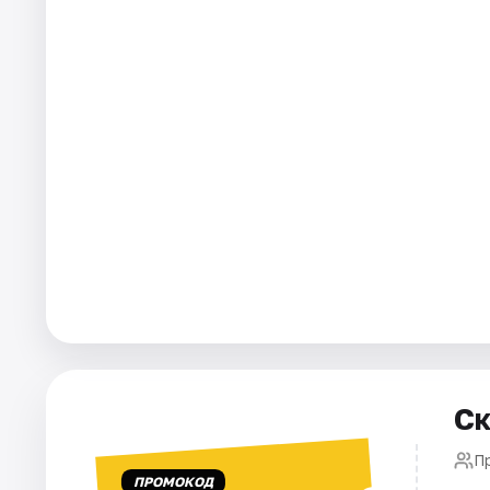
Города
Площадки
Артисты
Рейтинги
Ск
П
ПРОМОКОД