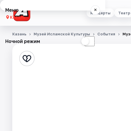
Меню
×
Концерты
Театр
Казань
Концерты
Казань
Музей Исламской Культуры
События
Муз
Ночной режим
☀
☾
Театр
Стендап
Выставки
Квесты
Экскурсии
Спорт
События