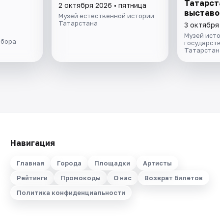
Татарст
2 октября 2026 • пятница
выставо
Музей естественной истории
экспози
Татарстана
3 октября
Музей ист
обора
государст
Татарстан
Навигация
Главная
Города
Площадки
Артисты
Рейтинги
Промокоды
О нас
Возврат билетов
Политика конфиденциальности