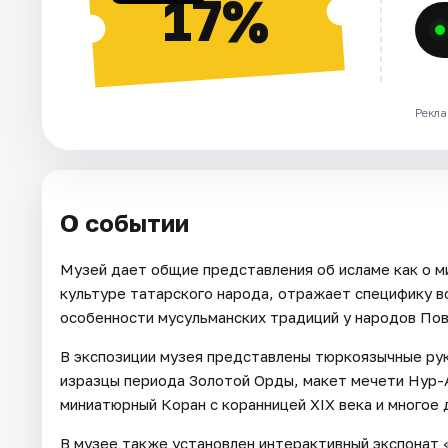
17%
Рекла
О событии
Музей дает общие представления об исламе как о ми
культуре татарского народа, отражает специфику во
особенности мусульманских традиций у народов По
В экспозиции музея представлены тюркоязычные рук
изразцы периода Золотой Орды, макет мечети Нур-А
миниатюрный Коран с коранницей XIX века и многое 
В музее также установлен интерактивный экспонат