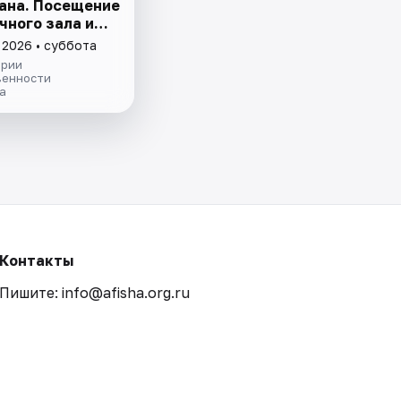
ана. Посещение
чного зала и
ции
 2026 • суббота
ории
венности
а
Контакты
Пишите: info@afisha.org.ru