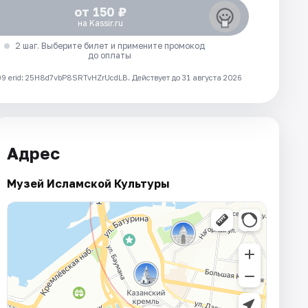
от 150 ₽
на Kassir.ru
2 шаг. Выберите билет и примените промокод
до оплаты
 erid: 25H8d7vbP8SRTvHZrUcdLB.
Действует до 31 августа 2026
Адрес
Музей Исламской Культуры