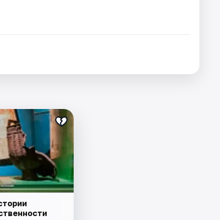
стории
ственности