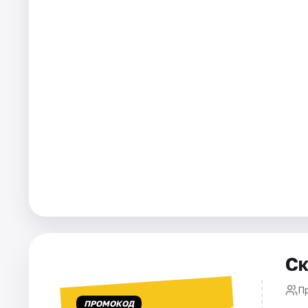
Города
Площадки
Артисты
Рейтинги
Ск
П
ПРОМОКОД