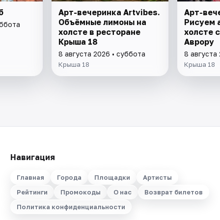
б
Арт-вечеринка Artvibes.
Арт-вече
Объёмные лимоны на
Рисуем 
уббота
холсте в ресторане
холсте с
Крыша 18
Аврору
8 августа 2026 • суббота
8 августа
Крыша 18
Крыша 18
Навигация
Главная
Города
Площадки
Артисты
Рейтинги
Промокоды
О нас
Возврат билетов
Политика конфиденциальности