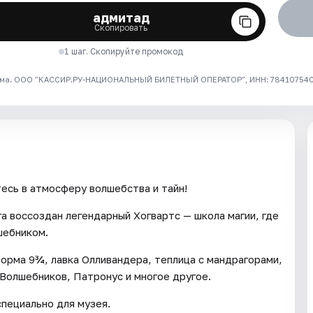
адмитад
Скопировать
1 шаг. Скопируйте промокод
ма. ООО "КАССИР.РУ-НАЦИОНАЛЬНЫЙ БИЛЕТНЫЙ ОПЕРАТОР", ИНН: 7841075409
есь в атмосферу волшебства и тайн!
а воссоздан легендарный Хогвартс — школа магии, где
шебником.
орма 9¾, лавка Олливандера, теплица с мандрагорами,
 Волшебников, Патронус и многое другое.
пециально для музея.