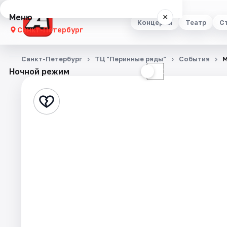
Меню
×
Концерты
Театр
С
Санкт-Петербург
Концерты
Санкт-Петербург
ТЦ "Перинные ряды"
События
М
Ночной режим
☀
☾
Театр
Стендап
Выставки
Квесты
Экскурсии
Спорт
События