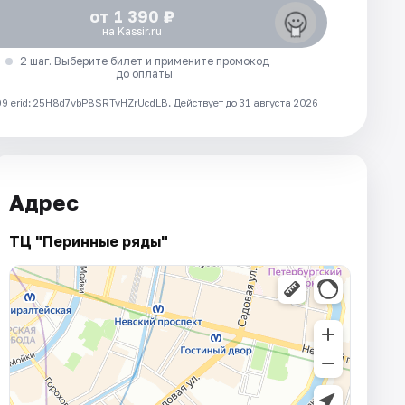
от 1 390 ₽
на Kassir.ru
2 шаг. Выберите билет и примените промокод
до оплаты
 erid: 25H8d7vbP8SRTvHZrUcdLB.
Действует до 31 августа 2026
Адрес
ТЦ "Перинные ряды"