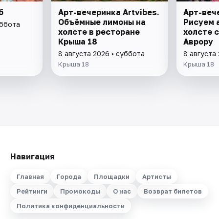
б
Арт-вечеринка Artvibes.
Арт-вече
Объёмные лимоны на
Рисуем 
уббота
холсте в ресторане
холсте с
Крыша 18
Аврору
8 августа 2026 • суббота
8 августа
Крыша 18
Крыша 18
Навигация
Главная
Города
Площадки
Артисты
Рейтинги
Промокоды
О нас
Возврат билетов
Политика конфиденциальности