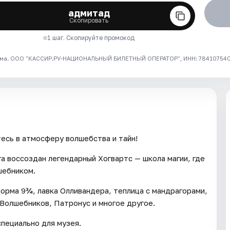
адмитад
Скопировать
1 шаг. Скопируйте промокод
ма. ООО "КАССИР.РУ-НАЦИОНАЛЬНЫЙ БИЛЕТНЫЙ ОПЕРАТОР", ИНН: 7841075409
есь в атмосферу волшебства и тайн!
а воссоздан легендарный Хогвартс — школа магии, где
шебником.
орма 9¾, лавка Олливандера, теплица с мандрагорами,
 Волшебников, Патронус и многое другое.
пециально для музея.