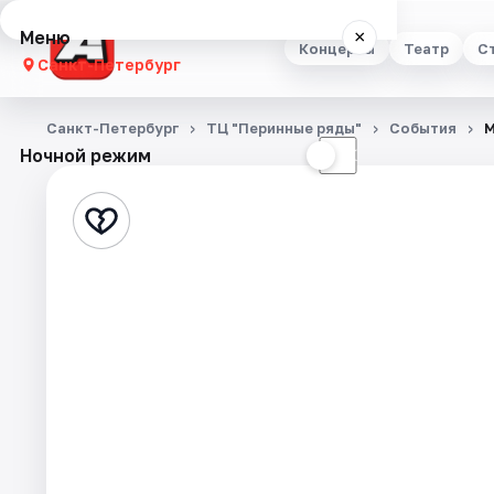
Меню
×
Концерты
Театр
С
Санкт-Петербург
Концерты
Санкт-Петербург
ТЦ "Перинные ряды"
События
М
Ночной режим
☀
☾
Театр
Стендап
Выставки
Квесты
Экскурсии
Спорт
События