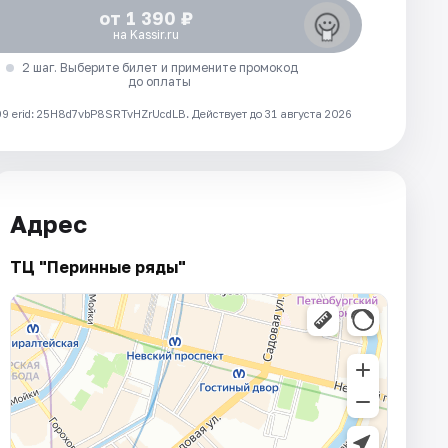
от 1 390 ₽
на Kassir.ru
2 шаг. Выберите билет и примените промокод
до оплаты
 erid: 25H8d7vbP8SRTvHZrUcdLB.
Действует до 31 августа 2026
Адрес
ТЦ "Перинные ряды"