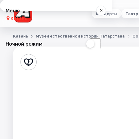
Меню
×
Концерты
Театр
Казань
Концерты
Казань
Музей естественной истории Татарстана
Со
Ночной режим
☀
☾
Театр
Стендап
Выставки
Квесты
Экскурсии
Спорт
События