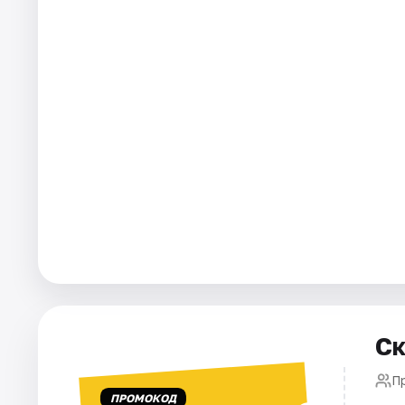
Города
Площадки
Артисты
Рейтинги
Ск
П
ПРОМОКОД