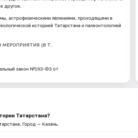
е другое.
емы, астрофизическими явлениями, проходящими в
геологической историей Татарстана и палеонтологией
Ы МЕРОПРИЯТИЯ (В Т.
ьный закон №193-ФЗ от
стории Татарстана?
тарстана
. Город — Казань.