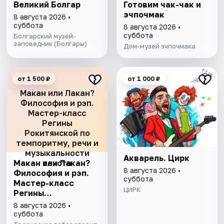
Великий Болгар
Готовим чак-чак и
эчпочмак
8 августа 2026 •
суббота
8 августа 2026 •
суббота
Болгарский музей-
заповедник (Болгары)
Дом-музей эчпочмака
от 1 500 ₽
от 1 000 ₽
Макан или Лакан?
Философия и рэп.
Мастер-класс
Регины
Рокитянской по
темпоритму, речи и
музыкальности
Акварель. Цирк
Макан или Лакан?
текста
8 августа 2026 •
Философия и рэп.
суббота
Мастер-класс
ЦИРК
Регины
Рокитянской по
8 августа 2026 •
темпоритму, речи и
суббота
музыкальности