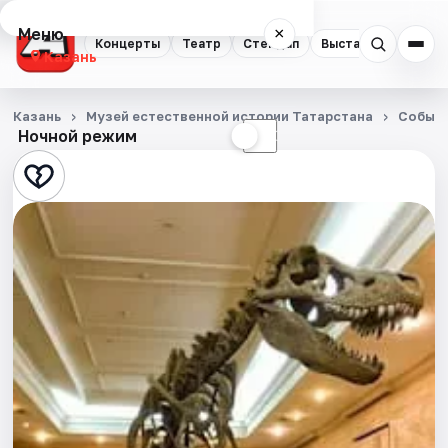
Меню
×
Концерты
Театр
Стендап
Выставки
Квест
Казань
Концерты
Казань
Музей естественной истории Татарстана
Событ
Ночной режим
☀
☾
Театр
Стендап
Выставки
Квесты
Экскурсии
Спорт
События