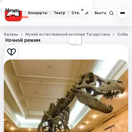
Меню
×
Концерты
Театр
Стендап
Выставки
Квест
Казань
Концерты
Казань
Музей естественной истории Татарстана
Событ
Ночной режим
☀
☾
Театр
Стендап
Выставки
Квесты
Экскурсии
Спорт
События