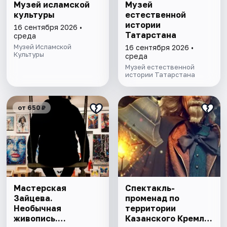
Музей исламской
Музей
культуры
естественной
истории
16 сентября 2026 •
Татарстана
среда
Музей Исламской
16 сентября 2026 •
Культуры
среда
Музей естественной
истории Татарстана
от 650 ₽
Мастерская
Спектакль-
Зайцева.
променад по
Необычная
территории
живопись.
Казанского Кремля