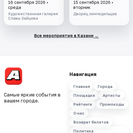
Необычная графика
с фонарщиком
16 сентября 2026 •
15 сентября 2026 •
Фаролеро
среда
вторник
Художественная галерея
Дворец земледельцев
Славы Зайцева
→
Все мероприятия в Казани
Навигация
Главная
Города
Самые яркие события в
Площадки
Артисты
вашем городе.
Рейтинги
Промокоды
О нас
Возврат билетов
Политика