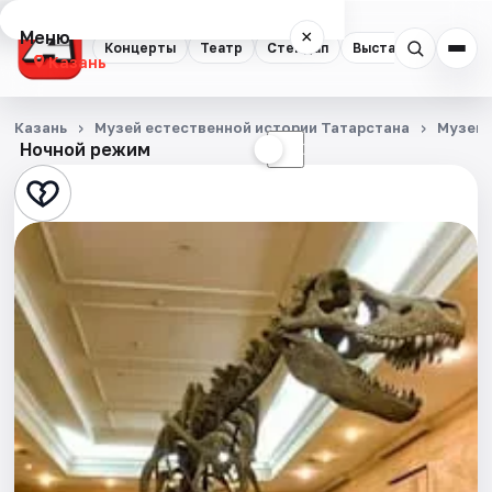
Меню
×
Концерты
Театр
Стендап
Выставки
Квест
Казань
Концерты
Казань
Музей естественной истории Татарстана
Музеи
Ночной режим
☀
☾
Театр
Стендап
Выставки
Квесты
Экскурсии
Спорт
События