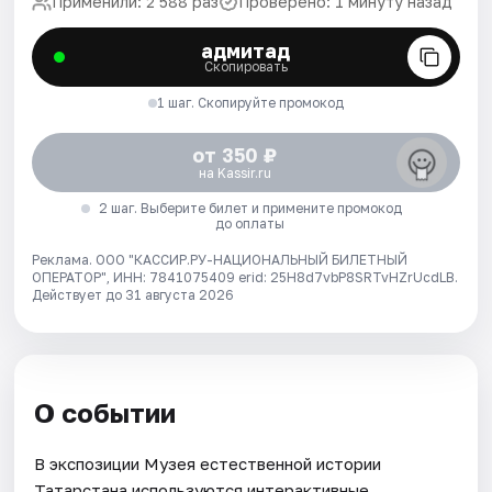
Применили: 2 588 раз
Проверено: 1 минуту назад
адмитад
Скопировать
1 шаг. Скопируйте промокод
от 350 ₽
на Kassir.ru
2 шаг. Выберите билет и примените промокод
до оплаты
Реклама. ООО "КАССИР.РУ-НАЦИОНАЛЬНЫЙ БИЛЕТНЫЙ
ОПЕРАТОР", ИНН: 7841075409 erid: 25H8d7vbP8SRTvHZrUcdLB.
Действует до 31 августа 2026
О событии
В экспозиции Музея естественной истории
Татарстана используются интерактивные