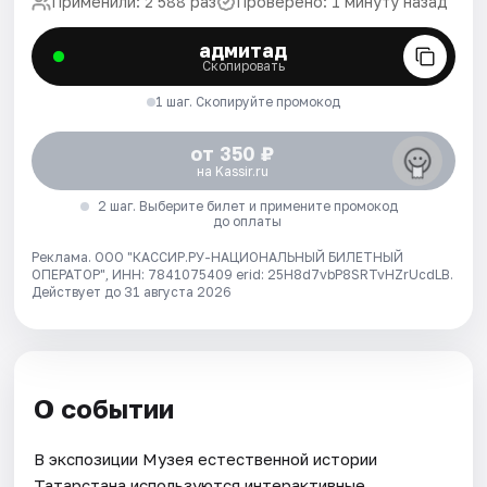
Применили: 2 588 раз
Проверено: 1 минуту назад
адмитад
Скопировать
1 шаг. Скопируйте промокод
от 350 ₽
на Kassir.ru
2 шаг. Выберите билет и примените промокод
до оплаты
Реклама. ООО "КАССИР.РУ-НАЦИОНАЛЬНЫЙ БИЛЕТНЫЙ
ОПЕРАТОР", ИНН: 7841075409 erid: 25H8d7vbP8SRTvHZrUcdLB.
Действует до 31 августа 2026
О событии
В экспозиции Музея естественной истории
Татарстана используются интерактивные