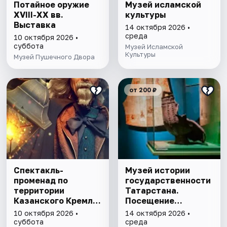
Потайное оружие
Музей исламской
XVIII-XX вв.
культуры
Выставка
14 октября 2026 •
среда
10 октября 2026 •
суббота
Музей Исламской
Культуры
Музей Пушечного Двора
от 200 ₽
Спектакль-
Музей истории
променад по
государственности
территории
Татарстана.
Казанского Кремля
Посещение
с фонарщиком
выставочного зала
10 октября 2026 •
14 октября 2026 •
Фаролеро
и экспозиции
суббота
среда