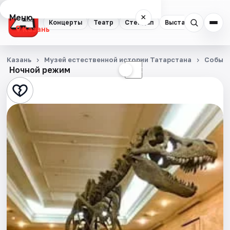
Меню
×
Концерты
Театр
Стендап
Выставки
Квест
Казань
Концерты
Казань
Музей естественной истории Татарстана
Событ
Ночной режим
☀
☾
Театр
Стендап
Выставки
Квесты
Экскурсии
Спорт
События