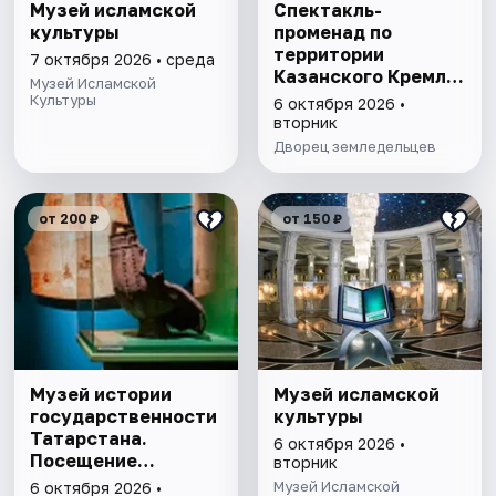
Музей исламской
Спектакль-
культуры
променад по
территории
7 октября 2026 • среда
Казанского Кремля
Музей Исламской
с фонарщиком
Культуры
6 октября 2026 •
Фаролеро
вторник
Дворец земледельцев
от 200 ₽
от 150 ₽
Музей истории
Музей исламской
государственности
культуры
Татарстана.
6 октября 2026 •
Посещение
вторник
выставочного зала
Музей Исламской
6 октября 2026 •