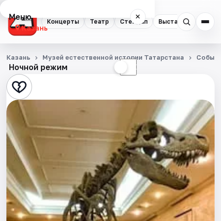
Меню
×
Концерты
Театр
Стендап
Выставки
Квест
Казань
Концерты
Казань
Музей естественной истории Татарстана
Событ
Ночной режим
☀
☾
Театр
Стендап
Выставки
Квесты
Экскурсии
Спорт
События