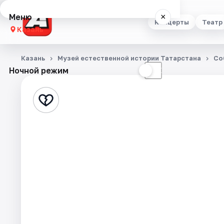
Меню
×
Концерты
Театр
Казань
Концерты
Казань
Музей естественной истории Татарстана
Со
Ночной режим
☀
☾
Театр
Стендап
Выставки
Квесты
Экскурсии
Спорт
События