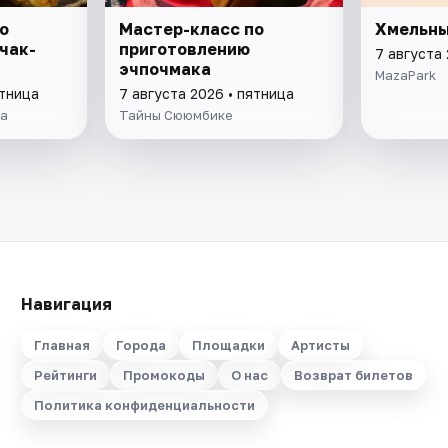
о
Мастер-класс по
Хмельны
чак-
приготовлению
7 августа 
эчпочмака
MazaPark
ятница
7 августа 2026 • пятница
ка
Тайны Сююмбике
Навигация
Главная
Города
Площадки
Артисты
Рейтинги
Промокоды
О нас
Возврат билетов
Политика конфиденциальности