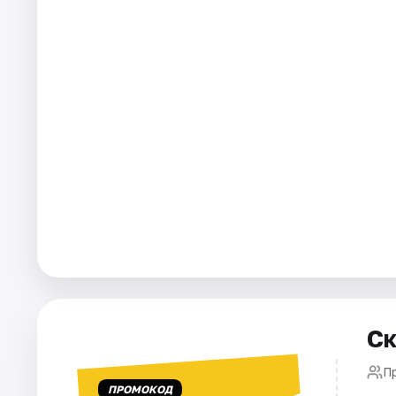
Города
Площадки
Артисты
Рейтинги
Ск
П
ПРОМОКОД