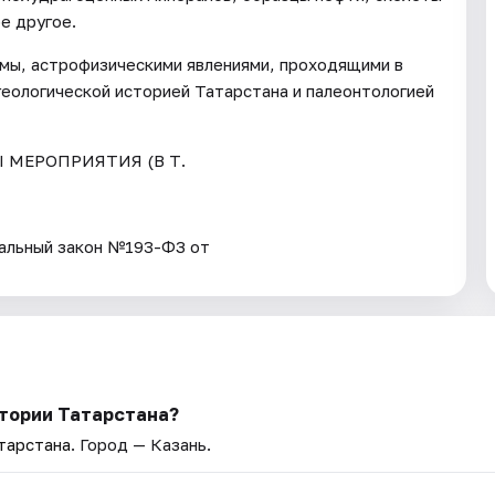
е другое.
емы, астрофизическими явлениями, проходящими в
геологической историей Татарстана и палеонтологией
Ы МЕРОПРИЯТИЯ (В Т.
ьный закон №193-ФЗ от
стории Татарстана?
тарстана
. Город — Казань.