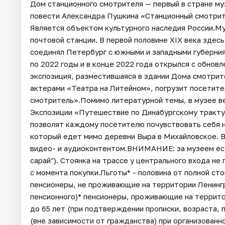
Дом станционного смотрителя — первый в стране муз
повести Александра Пушкина «Станционный смотрите
Является объектом культурного наследия России.Му
почтовой станции. В первой половине XIX века здес
соединял Петербург с южными и западными губерния
по 2022 годы и в конце 2022 года открылся с обнов
экспозиция, разместившаяся в здании Дома смотрит
актерами «Театра на Литейном», погрузит посетите
смотритель».Помимо литературной темы, в музее ве
Экспозиции «Путешествие по Динабургскому тракту
позволят каждому посетителю почувствовать себя 
который едет мимо деревни Выра в Михайловское. 
видео- и аудиоконтентом.ВНИМАНИЕ: за музеем ест
сарай"). Стоянка на трассе у центрального входа н
с момента покупки.Льготы* - половина от полной ст
пенсионеры, не проживающие на территории Ленинг
пенсионного)* пенсионеры, проживающие на территор
до 65 лет (при подтверждении прописки, возраста, 
(вне зависимости от гражданства) при организованн