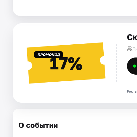
Города
Площадки
Ск
Артисты
П
ПРОМОКОД
17%
Рейтинги
Рекла
О событии