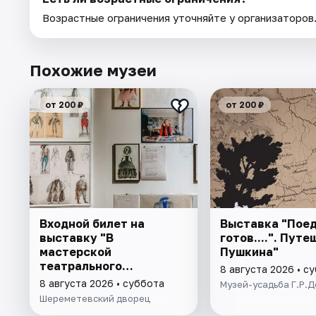
Возрастные ограничения уточняйте у организаторов
Похожие музеи
от 200 ₽
от 200 ₽
Входной билет на
Выставка "Поед
выставку "В
готов....". Пут
мастерской
Пушкина"
театрального
8 августа 2026 • с
художника"
8 августа 2026 • суббота
Музей-усадьба Г.Р.
Шереметевский дворец