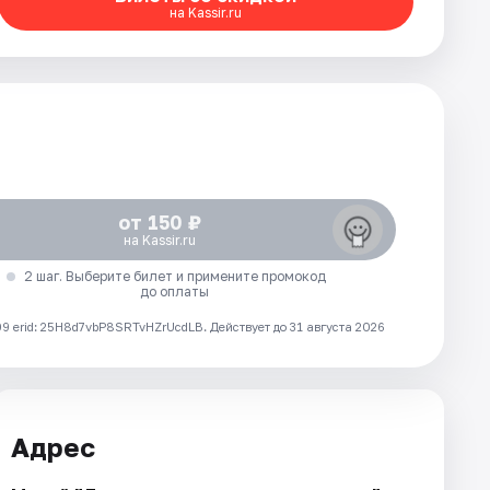
на Kassir.ru
от 150 ₽
на Kassir.ru
2 шаг. Выберите билет и примените промокод
до оплаты
 erid: 25H8d7vbP8SRTvHZrUcdLB.
Действует до 31 августа 2026
Адрес