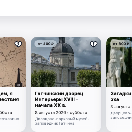
.
от 400 ₽
от 800 ₽
ем, я
Гатчинский дворец
Загадки
ешествия
Интерьеры ХVIII -
эха
начала ХХ в.
8 августа
уббота
8 августа 2026 • суббота
Дворцово-
заповедни
Державина
Дворцово-парковый музей-
заповедник Гатчина