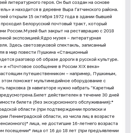
ей литературного героя. Он был создан на основе
ль» и находится в деревне Выра Гатчинского района.
зей открыли 15 октября 1972 года в здании бывшей
ь проходил Белорусский почтовый тракт, который
ми России.Музей был закрыт на реставрацию с 2018
ленной экспозицией.Ядро музея – литературная
еля. Здесь светозвуковой спектакль, записанный
ля в мир повести Пушкина «Станционный
дется разговор об образе дороги в русской культуре.
» и «Почтовое сообщение в России XIX века»
настоящим путешественником – например, Пушкиным,
В этом поможет мультимедийное оборудование с
ь парковка (в навигаторе нужно набрать "Каретный
е предусмотрена.Билет действителен в течение 30 дней
оимости билета (без экскурсионного обслуживания):*
радской области (при подтверждении прописки и
ии Ленинградской области, из числа лиц в возрасте
пенсионного)* лица, не достигшие 16-летнего возраста
ом посещении* лица от 16 до 18 лет (при предъявлении