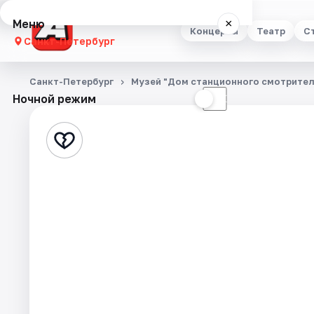
Меню
×
Концерты
Театр
С
Санкт-Петербург
Концерты
Санкт-Петербург
Музей "Дом станционного смотрител
Ночной режим
☀
☾
Театр
Стендап
Выставки
Квесты
Экскурсии
Спорт
События