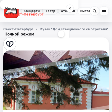
Меню
×
Концерты
Театр
Стендап
Выставки
Квест
Санкт-Петербург
Концерты
Санкт-Петербург
Музей "Дом станционного смотрителя"
Ночной режим
☀
☾
Театр
Стендап
Выставки
Квесты
Экскурсии
Спорт
События