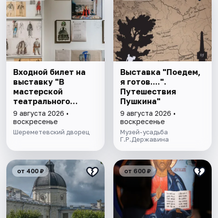
Входной билет на
Выставка "Поедем,
выставку "В
я готов....".
мастерской
Путешествия
театрального
Пушкина"
художника"
9 августа 2026 •
9 августа 2026 •
воскресенье
воскресенье
Шереметевский дворец
Музей-усадьба
Г.Р.Державина
от 400 ₽
от 600 ₽