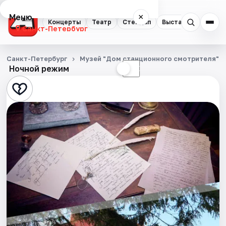
Меню
×
Концерты
Театр
Стендап
Выставки
Квест
Санкт-Петербург
Концерты
Санкт-Петербург
Музей "Дом станционного смотрителя"
Ночной режим
☀
☾
Театр
Стендап
Выставки
Квесты
Экскурсии
Спорт
События