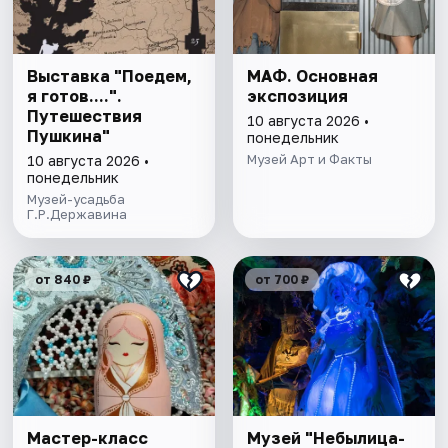
Выставка "Поедем,
МАФ. Основная
я готов....".
экспозиция
Путешествия
10 августа 2026 •
Пушкина"
понедельник
Музей Арт и Факты
10 августа 2026 •
понедельник
Музей-усадьба
Г.Р.Державина
от 840 ₽
от 700 ₽
Мастер-класс
Музей "Небылица-