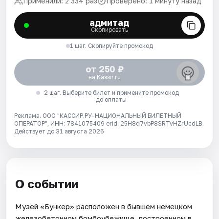
Применили: 2 334 раз
Проверено: 1 минуту назад
адмитад
Скопировать
1 шаг. Скопируйте промокод
от 250 ₽
на Kassir.ru
2 шаг. Выберите билет и примените промокод
до оплаты
Реклама. ООО "КАССИР.РУ-НАЦИОНАЛЬНЫЙ БИЛЕТНЫЙ
ОПЕРАТОР", ИНН: 7841075409 erid: 25H8d7vbP8SRTvHZrUcdLB.
Действует до 31 августа 2026
О событии
Музей «Бункер» расположен в бывшем немецком
железобетонном бомбоубежище, построенном в