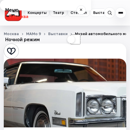
Меню
×
Концерты
Театр
Стендап
Выставки
Квест
Москва
Концерты
Москва
МАМо 9
Выставки
Музей автомобильного мо
Ночной режим
☀
☾
Театр
Стендап
Выставки
Квесты
Экскурсии
Спорт
События