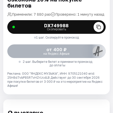
билетов
Применили: 7 880 раз
Проверено: 1 минуту назад
DX749988
Скопировать
1 шаг. Скопируйте промокод
от 400 ₽
на Яндекс Афише
2 шаг. Выберите билет и примените промокод
до оплаты
Реклама. ООО "ЯНДЕКС МУЗЫКА", ИНН: 9705121040 erid:
25H8d7vbP8SRTvHZrUcdLB
Действует до 30 сентября 2026
при покупке билетов от 3 000 ₽ на это мероприятие на Яндекс
Афише!
О выставке