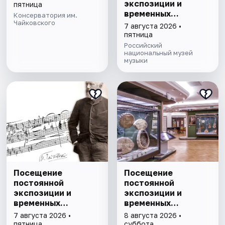
экспозиции и
пятница
временных
Консерватория им.
Чайковского
выставок Музея
7 августа 2026 •
музыки
пятница
Российский
национальный музей
музыки
Посещение
Посещение
постоянной
постоянной
экспозиции и
экспозиции и
временных
временных
выставок музея
выставок Музея
7 августа 2026 •
8 августа 2026 •
П.И. Чайковского
музыки
пятница
суббота