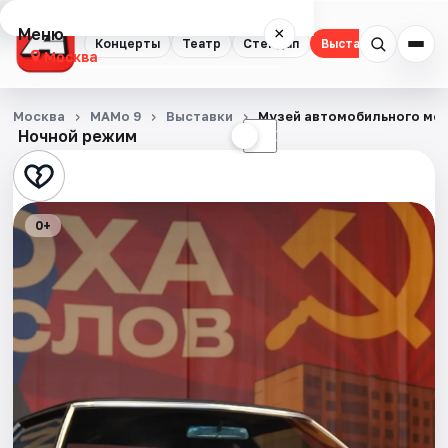
Меню
×
Концерты
Театр
Стендап
Выставки
Квест
Москва
Концерты
Москва
МАМо 9
Выставки
Музей автомобильного мо
Ночной режим
☀
☾
Театр
Стендап
0+
Выставки
Квесты
Экскурсии
Спорт
События