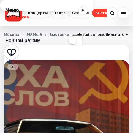
Меню
×
Концерты
Театр
Стендап
Выставки
Квест
Москва
Концерты
Москва
МАМо 9
Выставки
Музей автомобильного мо
Ночной режим
☀
☾
Театр
Стендап
0+
Выставки
Квесты
Экскурсии
Спорт
События