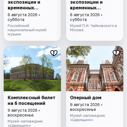
экспозиции и
экспозиции и
временных
временных
выставок Музея
выставок музея
8 августа 2026 •
8 августа 2026 •
музыки
П.И. Чайковского
суббота
суббота
Российский
Музей П.И. Чайковского в
национальный музей
Москве
музыки
Комплексный билет
Оперный дом
на 6 посещений
9 августа 2026 •
воскресенье
9 августа 2026 •
воскресенье
Музей-заповедник
«Царицыно»
Музей-заповедник
«Царицыно»