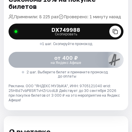
билетов
Применили: 8 225 раз
Проверено: 1 минуту назад
DX749988
Скопировать
1 шаг. Скопируйте промокод
от 400 ₽
на Яндекс Афише
2 шаг. Выберите билет и примените промокод
до оплаты
Реклама. ООО "ЯНДЕКС МУЗЫКА", ИНН: 9705121040 erid:
25H8d7vbP8SRTvHZrUcdLB
Действует до 30 сентября 2026
при покупке билетов от 3 000 ₽ на это мероприятие на Яндекс
Афише!
О выставке