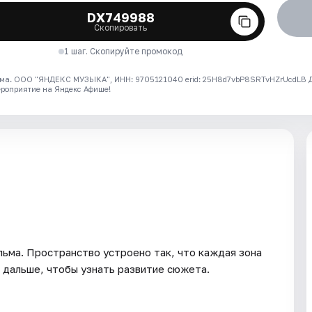
DX749988
Скопировать
1 шаг. Скопируйте промокод
ма. ООО "ЯНДЕКС МУЗЫКА", ИНН: 9705121040 erid: 25H8d7vbP8SRTvHZrUcdLB
ероприятие на Яндекс Афише!
ьма. Пространство устроено так, что каждая зона
и дальше, чтобы узнать развитие сюжета.