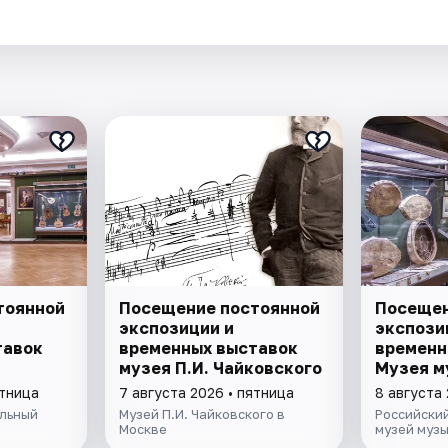
тоянной
Посещение постоянной
Посещен
экспозиции и
экспози
тавок
временных выставок
временн
музея П.И. Чайковского
Музея м
ятница
7 августа 2026 • пятница
8 августа
льный
Музей П.И. Чайковского в
Российски
Москве
музей муз