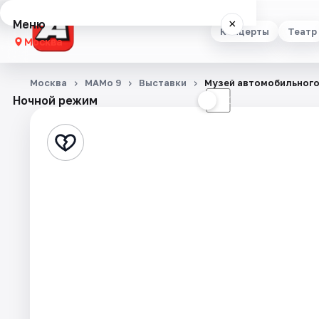
Меню
×
Концерты
Театр
Москва
Концерты
Москва
МАМо 9
Выставки
Музей автомобильного
Ночной режим
☀
☾
Театр
Стендап
Выставки
Квесты
Экскурсии
Спорт
События