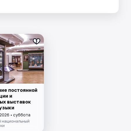
ие постоянной
ции и
ых выставок
узыки
 2026 • суббота
й национальный
ыки