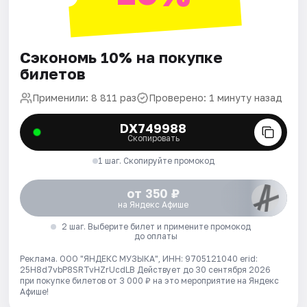
Сэкономь 10% на покупке
билетов
Применили: 8 811 раз
Проверено: 1 минуту назад
DX749988
Скопировать
1 шаг. Скопируйте промокод
от 350 ₽
на Яндекс Афише
2 шаг. Выберите билет и примените промокод
до оплаты
Реклама. ООО "ЯНДЕКС МУЗЫКА", ИНН: 9705121040 erid:
25H8d7vbP8SRTvHZrUcdLB
Действует до 30 сентября 2026
при покупке билетов от 3 000 ₽ на это мероприятие на Яндекс
Афише!