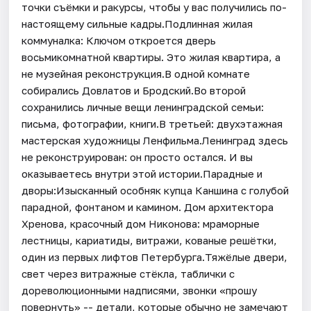
точки съёмки и ракурсы, чтобы у вас получились по-
настоящему сильные кадры.Подлинная жилая
коммуналка: Ключом откроется дверь
восьмикомнатной квартиры. Это жилая квартира, а
не музейная реконструкция.В одной комнате
собирались Довлатов и Бродский.Во второй
сохранились личные вещи ленинградской семьи:
письма, фотографии, книги.В третьей: двухэтажная
мастерская художницы Ленфильма.Ленинград здесь
не реконструирован: он просто остался. И вы
оказываетесь внутри этой истории.Парадные и
дворы:Изысканный особняк купца Каншина с голубой
парадной, фонтаном и камином. Дом архитектора
Хренова, красочный дом Никонова: мраморные
лестницы, кариатиды, витражи, кованые решётки,
один из первых лифтов Петербурга.Тяжёлые двери,
свет через витражные стёкла, таблички с
дореволюционными надписями, звонки «прошу
повернуть» -- детали, которые обычно не замечают