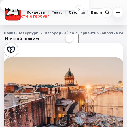
Меню
×
Концерты
Театр
Стендап
Выставки
Квест
Санкт-Петербург
Концерты
Санкт-Петербург
Загородный пр. 2, ориентир напротив ка
Ночной режим
☀
☾
Театр
Стендап
Выставки
Квесты
Экскурсии
Спорт
События