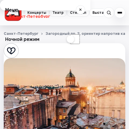
Меню
×
Концерты
Театр
Стендап
Выставки
Квест
Санкт-Петербург
Концерты
Санкт-Петербург
Загородный пр. 2, ориентир напротив ка
Ночной режим
☀
☾
Театр
Стендап
Выставки
Квесты
Экскурсии
Спорт
События