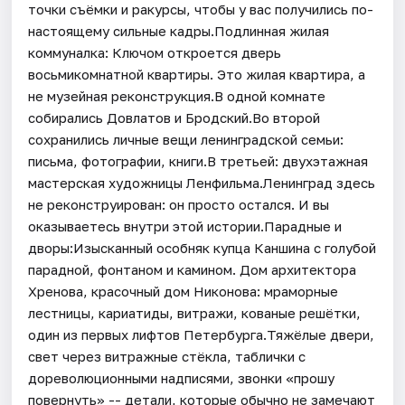
точки съёмки и ракурсы, чтобы у вас получились по-
настоящему сильные кадры.Подлинная жилая
коммуналка: Ключом откроется дверь
восьмикомнатной квартиры. Это жилая квартира, а
не музейная реконструкция.В одной комнате
собирались Довлатов и Бродский.Во второй
сохранились личные вещи ленинградской семьи:
письма, фотографии, книги.В третьей: двухэтажная
мастерская художницы Ленфильма.Ленинград здесь
не реконструирован: он просто остался. И вы
оказываетесь внутри этой истории.Парадные и
дворы:Изысканный особняк купца Каншина с голубой
парадной, фонтаном и камином. Дом архитектора
Хренова, красочный дом Никонова: мраморные
лестницы, кариатиды, витражи, кованые решётки,
один из первых лифтов Петербурга.Тяжёлые двери,
свет через витражные стёкла, таблички с
дореволюционными надписями, звонки «прошу
повернуть» -- детали, которые обычно не замечают