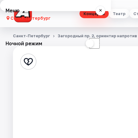
Меню
×
Концерты
Театр
С
Санкт-Петербург
Концерты
Санкт-Петербург
Загородный пр. 2, ориентир напроти
Ночной режим
☀
☾
Театр
Стендап
Выставки
Квесты
Экскурсии
Спорт
События