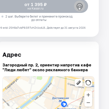
от 1 395 ₽
на Kassir.ru
2 шаг. Выберите билет и примените промокод
до оплаты
 erid: 25H8d7vbP8SRTvHZrUcdLB.
Действует до 31 августа 2026
Адрес
Загородный пр. 2, ориентир напротив кафе
"Люди любят" около рекламного баннера