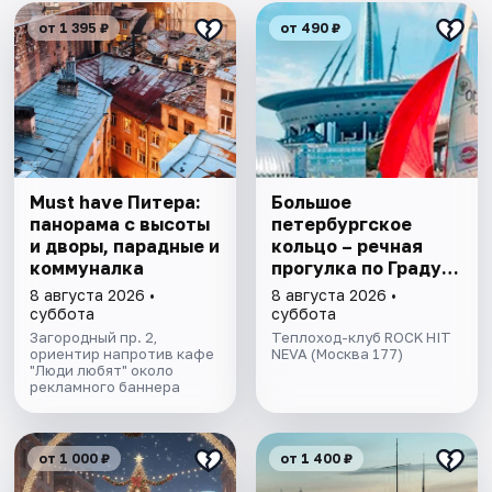
от 1 395 ₽
от 490 ₽
Must have Питера:
Большое
панорама с высоты
петербургское
и дворы, парадные и
кольцо – речная
коммуналка
прогулка пo Граду
на Неве с
8 августа 2026 •
8 августа 2026 •
авторской
суббота
суббота
экскурсией и живой
Загородный пр. 2,
Теплоход-клуб ROCK HIT
ориентир напротив кафе
музыкой в тёплом
NEVA (Москва 177)
"Люди любят" около
салоне теплохода
рекламного баннера
от 1 000 ₽
от 1 400 ₽