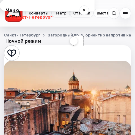
Меню
×
Концерты
Театр
Стендап
Выставки
Квест
Санкт-Петербург
Концерты
Санкт-Петербург
Загородный пр. 2, ориентир напротив ка
Ночной режим
☀
☾
Театр
Стендап
Выставки
Квесты
Экскурсии
Спорт
События