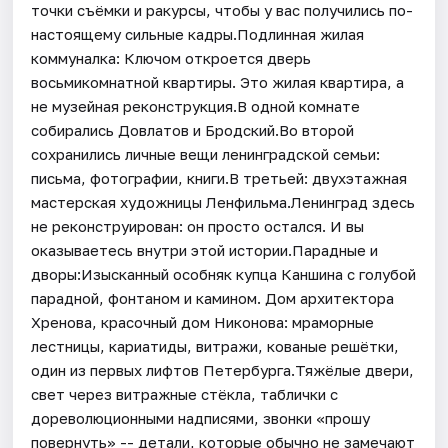
точки съёмки и ракурсы, чтобы у вас получились по-
настоящему сильные кадры.Подлинная жилая
коммуналка: Ключом откроется дверь
восьмикомнатной квартиры. Это жилая квартира, а
не музейная реконструкция.В одной комнате
собирались Довлатов и Бродский.Во второй
сохранились личные вещи ленинградской семьи:
письма, фотографии, книги.В третьей: двухэтажная
мастерская художницы Ленфильма.Ленинград здесь
не реконструирован: он просто остался. И вы
оказываетесь внутри этой истории.Парадные и
дворы:Изысканный особняк купца Каншина с голубой
парадной, фонтаном и камином. Дом архитектора
Хренова, красочный дом Никонова: мраморные
лестницы, кариатиды, витражи, кованые решётки,
один из первых лифтов Петербурга.Тяжёлые двери,
свет через витражные стёкла, таблички с
дореволюционными надписями, звонки «прошу
повернуть» -- детали, которые обычно не замечают