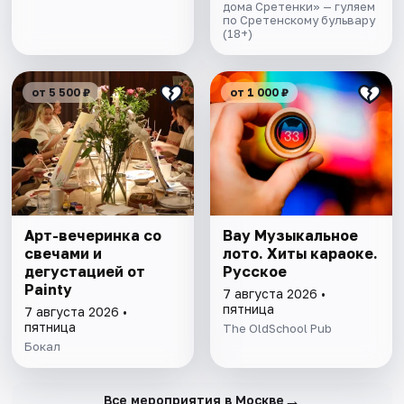
дома Сретенки» — гуляем
по Сретенскому бульвару
(18+)
от 5 500 ₽
от 1 000 ₽
Арт-вечеринка со
Вау Музыкальное
свечами и
лото. Хиты караоке.
дегустацией от
Русское
Painty
7 августа 2026 •
пятница
7 августа 2026 •
пятница
The OldSchool Pub
Бокал
→
Все мероприятия в Москве