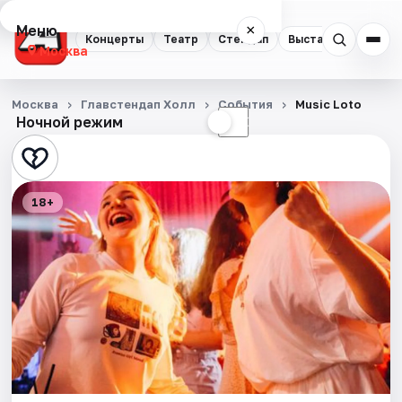
Меню
×
Концерты
Театр
Стендап
Выставки
Квест
Москва
Концерты
Москва
Главстендап Холл
События
Music Loto
Ночной режим
☀
☾
Театр
Стендап
18+
Выставки
Квесты
Экскурсии
Спорт
События