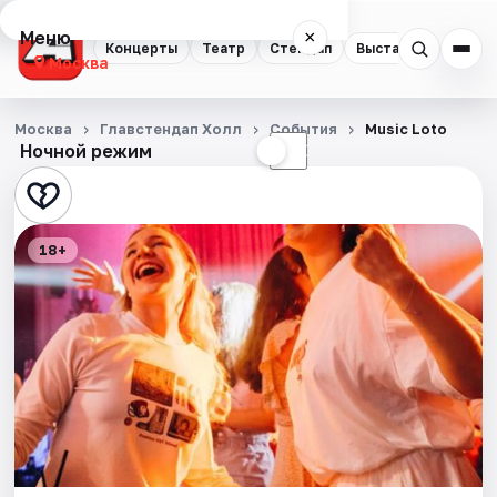
Меню
×
Концерты
Театр
Стендап
Выставки
Квест
Москва
Концерты
Москва
Главстендап Холл
События
Music Loto
Ночной режим
☀
☾
Театр
Стендап
18+
Выставки
Квесты
Экскурсии
Спорт
События